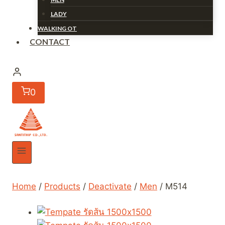
LADY
WALKING OT
CONTACT
0
Home
/
Products
/
Deactivate
/
Men
/
M514