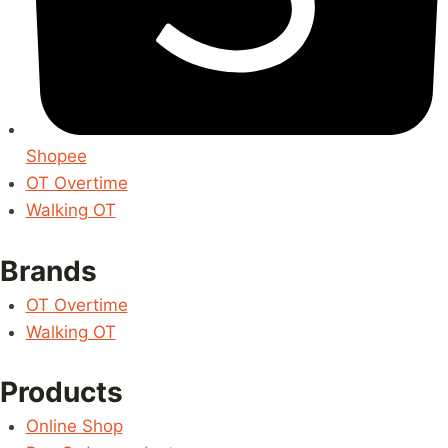
Shopee
OT Overtime
Walking OT
Brands
OT Overtime
Walking OT
Products
Online Shop