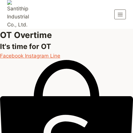
Skip
to
content
OT Overtime
It's time for OT
Facebook
Instagram
Line