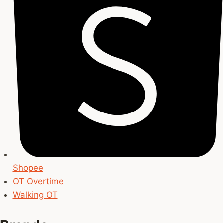
Shopee
OT Overtime
Walking OT