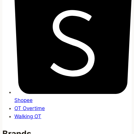
Shopee
OT Overtime
Walking OT
Brands