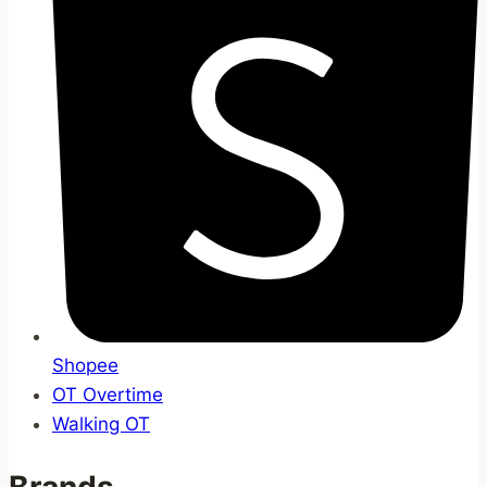
Shopee
OT Overtime
Walking OT