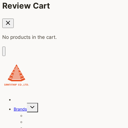
Review Cart
No products in the cart.
Home
Toggle
Brands
child
menu
OT Overtime
Walking OT