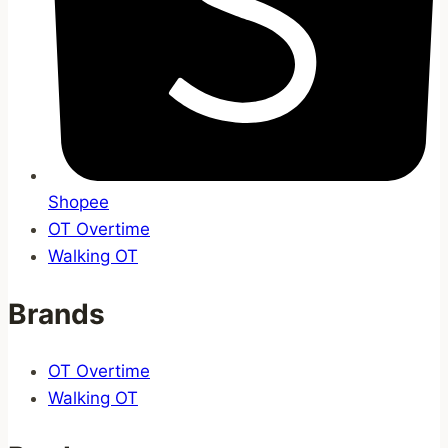
Shopee
OT Overtime
Walking OT
Brands
OT Overtime
Walking OT