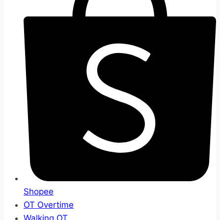
Shopee
OT Overtime
Walking OT